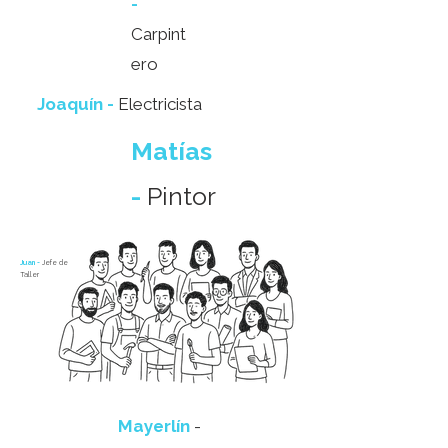
-
Carpint
ero
Joaquín -
Electricista
Matías
-
Pintor
Juan -
Jefe de
Taller
Mayerlín
-